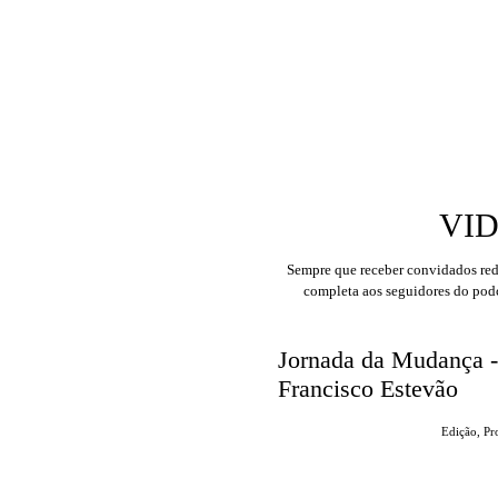
VI
Sempre que receber convidados re
completa aos seguidores do podc
Jornada da Mudança - 
Francisco Estevão
Edição, P